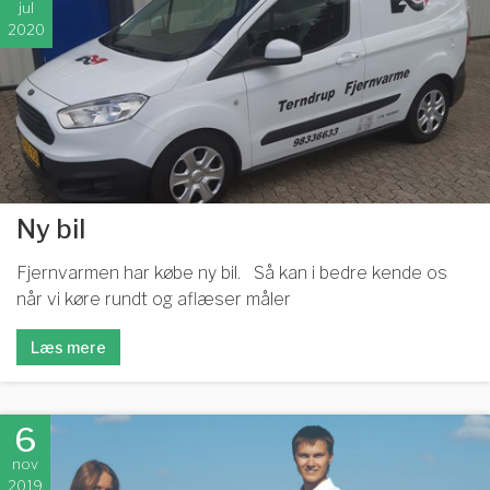
jul
2020
Ny bil
Fjernvarmen har købe ny bil. Så kan i bedre kende os
når vi køre rundt og aflæser måler
Læs mere
6
nov
2019