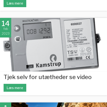
Læs mere
14
feb
2023
Tjek selv for utætheder se video
Læs mere