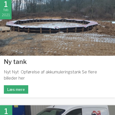
1
feb
2021
Ny tank
Nyt Nyt Opførelse af akkumuleringstank Se flere
billeder her
Læs mere
1