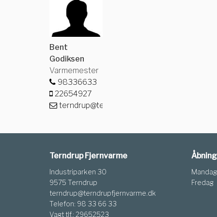
Bent
Godiksen
Varmemester
98336633
22654927
terndrup@terndrupfjernvarme.dk
Terndrup Fjernvarme
Åbning
Industriparken 30
Mandag 
9575 Terndrup
Fredag
terndrup@terndrupfjernvarme.dk
Telefon: 98 33 66 33
Vagt tlf.: 29652523