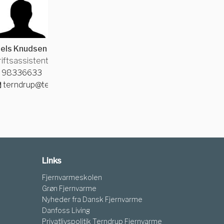
iels Knudsen
riftsassistent
98336633
terndrup@terndrupfjernvarme.dk
Links
Fjernvarmeskolen
Grøn Fjernvarme
Nyheder fra Dansk Fjernvarme
Danfoss Living
Privatlivspolitik Terndrup Fjernvarme