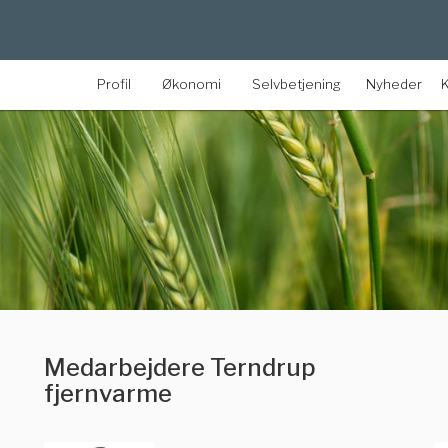
Profil
Økonomi
Selvbetjening
Nyheder
Medarbejdere Terndrup
fjernvarme