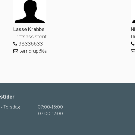
Lasse Krabbe
N
Driftsassistent
D
98336633
terndrup@terndrupfjernvarme.dk
stider
- Torsdag
07:00-16:00
07:00-12:00