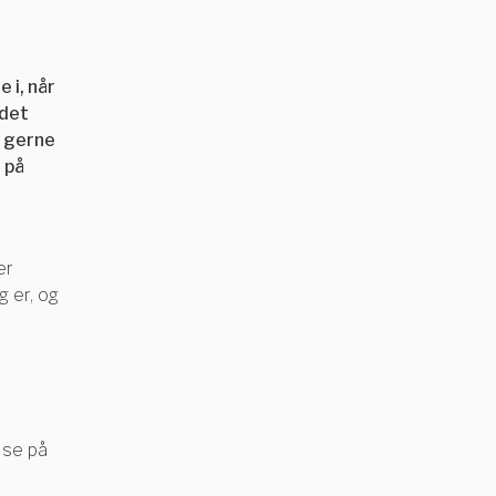
 i, når
 det
n gerne
 på
er
g er, og
 se på