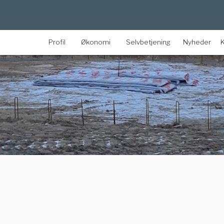
Profil
Økonomi
Selvbetjening
Nyheder