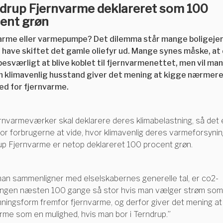
drup Fjernvarme deklareret som 100
ent grøn
arme eller varmepumpe? Det dilemma står mange boligejere
l have skiftet det gamle oliefyr ud. Mange synes måske, at
besværligt at blive koblet til fjernvarmenettet, men vil ma
n klimavenlig husstand giver det mening at kigge nærmere
ed for fjernvarme.
ernvarmeværker skal deklarere deres klimabelastning, så det 
for forbrugerne at vide, hvor klimavenlig deres varmeforsynin
up Fjernvarme er netop deklareret 100 procent grøn.
man sammenligner med elselskabernes generelle tal, er co2-
ingen næsten 100 gange så stor hvis man vælger strøm som
ningsform fremfor fjernvarme, og derfor giver det mening at
rme som en mulighed, hvis man bor i Terndrup.”