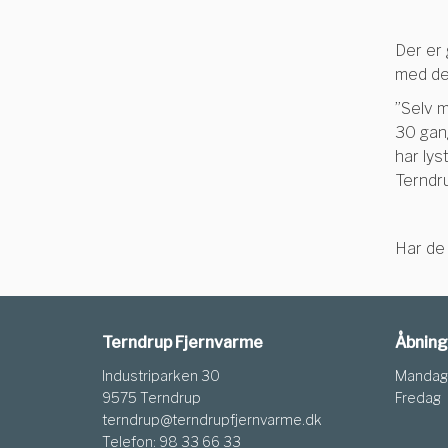
Der er 
med de
”Selv 
30 gang
har lys
Terndru
Har de 
Terndrup Fjernvarme
Åbning
Industriparken 30
Mandag 
9575 Terndrup
Fredag
terndrup@terndrupfjernvarme.dk
Telefon: 98 33 66 33