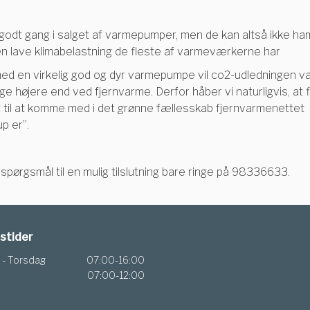
godt gang i salget af varmepumper, men de kan altså ikke ha
n lave klimabelastning de fleste af varmeværkerne har
med en virkelig god og dyr varmepumpe vil co2-udledningen v
e højere end ved fjernvarme. Derfor håber vi naturligvis, at f
t til at komme med i det grønne fællesskab fjernvarmenettet
p er”.
spørgsmål til en mulig tilslutning bare ringe på 98336633.
stider
- Torsdag
07:00-16:00
07:00-12:00